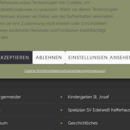
ferhausen.online Technologien wie Cookies, um
äteinformationen zu speichern. Wenn sie diesen Technologien
timmen, können wir Daten, wie das Surfverhalten verarbeiten.
n sie ihre Zustimmung nicht erteilen oder zurückziehen,
nen bestimmte Merkmale und Funktionen beeinträchtigt
rden.
AKZEPTIEREN
ABLEHNEN
EINSTELLUNGEN ANSEHE
Cookie-Richtlinie
Datenschutzerklärung
Impressum
E LINKS
INTERESSANTE THEMEN
rgermeister
Kindergarten St. Josef
t
Spielplan SV Edelweiß Kefferhau
ssum
Geschichtliches