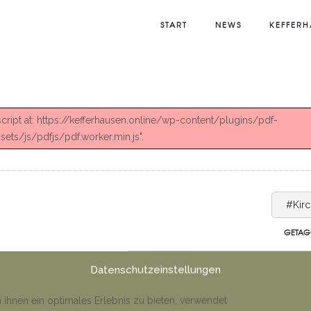
START
NEWS
KEFFERH
 script at: https://kefferhausen.online/wp-content/plugins/pdf-
ts/js/pdfjs/pdf.worker.min.js".
#Kir
GETAG
Datenschutzeinstellungen
ihnen ein optimales Erlebnis zu bieten, verwendet