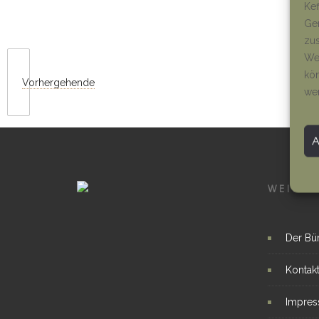
Kef
Ger
zus
Wen
kön
Vorhergehende
we
WEITER
Der Bü
Kontak
Impre