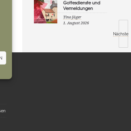
Gottesdienste und
Vermeldungen
Tino Jäger
1. August 2026
Nächste
N
sen