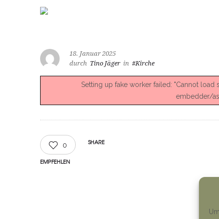
18. Januar 2025
durch
Tino Jäger
in
#Kirche
Setting up fake worker failed: "Cannot load
embedder/asse
SHARE
0
EMPFEHLEN
Um 