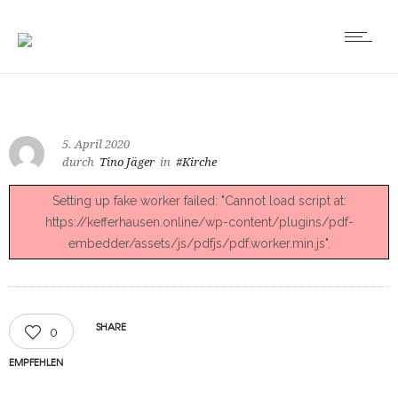
5. April 2020
durch
Tino Jäger
in
#Kirche
Setting up fake worker failed: "Cannot load script at:
https://kefferhausen.online/wp-content/plugins/pdf-
embedder/assets/js/pdfjs/pdf.worker.min.js".
SHARE
0
EMPFEHLEN