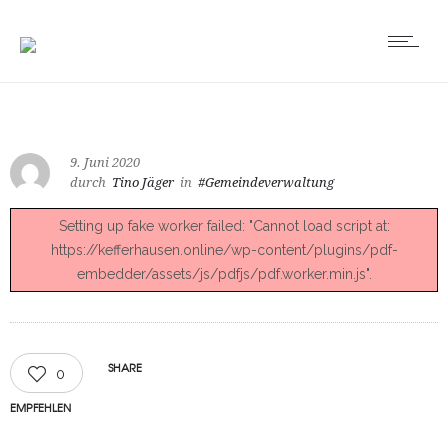
9. Juni 2020
durch
Tino Jäger
in
#Gemeindeverwaltung
Setting up fake worker failed: "Cannot load script at:
https://kefferhausen.online/wp-content/plugins/pdf-
embedder/assets/js/pdfjs/pdf.worker.min.js".
SHARE
0
EMPFEHLEN