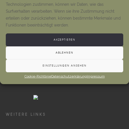
Tino Jäger
1. August 2026
Technologien zustimmen, können wir Daten, wie das
Surfverhalten verarbeiten. Wenn sie ihre Zustimmung nicht
erteilen oder zurückziehen, können bestimmte Merkmale und
Gottesdienste und Vermeldungen
Funktionen beeinträchtigt werden.
Tino Jäger
1. August 2026
AKZEPTIEREN
ABLEHNEN
EINSTELLUNGEN ANSEHEN
Cookie-Richtlinie
Datenschutzerklärung
Impressum
WEITERE LINKS