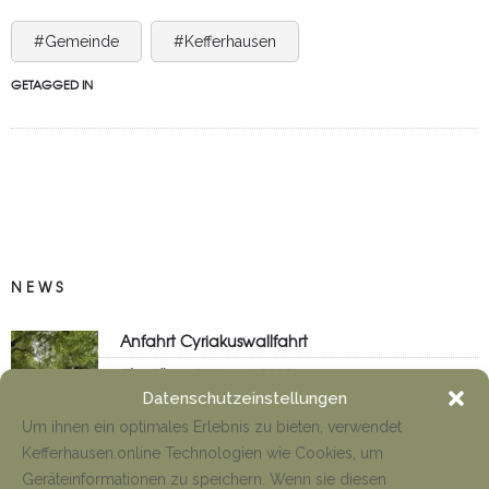
#Gemeinde
#Kefferhausen
GETAGGED IN
NEWS
Anfahrt Cyriakuswallfahrt
Tino Jäger
1. August 2026
Datenschutzeinstellungen
Um ihnen ein optimales Erlebnis zu bieten, verwendet
Kefferhausen.online Technologien wie Cookies, um
Neueröffnung Gaststätte
Geräteinformationen zu speichern. Wenn sie diesen