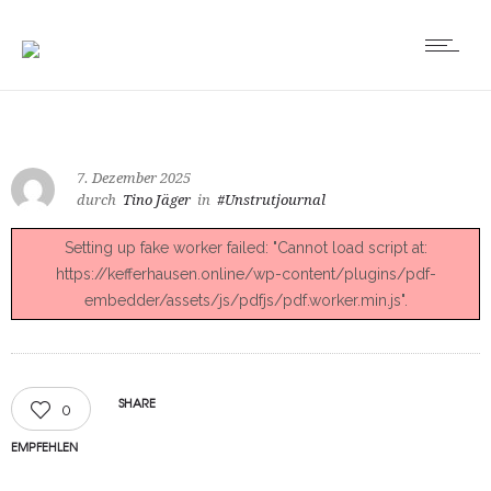
7. Dezember 2025
durch
Tino Jäger
in
#Unstrutjournal
Setting up fake worker failed: "Cannot load script at:
https://kefferhausen.online/wp-content/plugins/pdf-
embedder/assets/js/pdfjs/pdf.worker.min.js".
SHARE
0
EMPFEHLEN