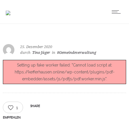
25. Dezember 2020
durch
Tino Jäger
in
#Gemeindeverwaltung
Setting up fake worker failed: "Cannot load script at:
https://kefferhausen.online/wp-content/plugins/pdf-
embedder/assets/js/pdfjs/pdf.worker.min.js".
SHARE
1
EMPFEHLEN