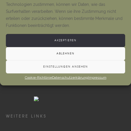
Tino Jäger
1. August 2026
Technologien zustimmen, können wir Daten, wie das
Surfverhalten verarbeiten. Wenn sie ihre Zustimmung nicht
erteilen oder zurückziehen, können bestimmte Merkmale und
Gottesdienste und Vermeldungen
Funktionen beeinträchtigt werden.
Tino Jäger
1. August 2026
AKZEPTIEREN
ABLEHNEN
EINSTELLUNGEN ANSEHEN
Cookie-Richtlinie
Datenschutzerklärung
Impressum
WEITERE LINKS