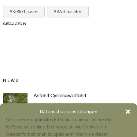
#Kefferhausen
#Weihnachten
GETAGGED IN
NEWS
Anfahrt Cyriakuswallfahrt
Tino Jäger
1. August 2026
Datenschutzeinstellungen
Um ihnen ein optimales Erlebnis zu bieten, verwendet
Kefferhausen.online Technologien wie Cookies, um
Neueröffnung Gaststätte
Geräteinformationen zu speichern. Wenn sie diesen