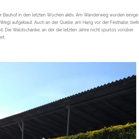
r Bauhof in den letzten Wochen aktiv. Am Wanderweg wurden einige
eg) aufgebaut. Auch an der Quelle, am Hang vor der Festhalle, bef
. Die Waldschänke, an der die letzten Jahre nicht spurlos vorüber
rt.