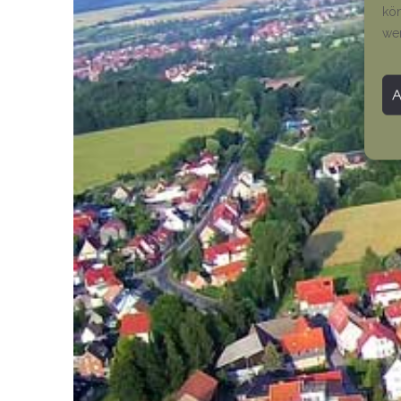
kön
we