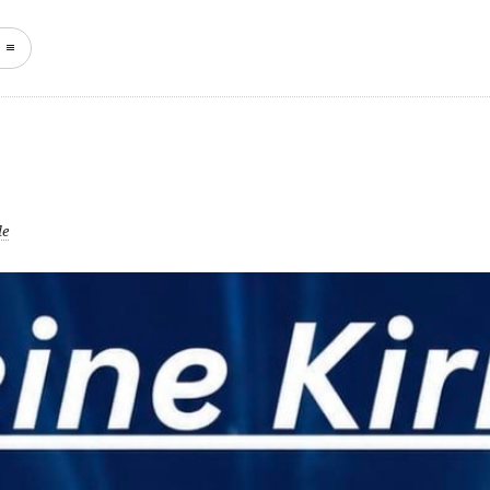
START
NEWS
KEFFERH
le