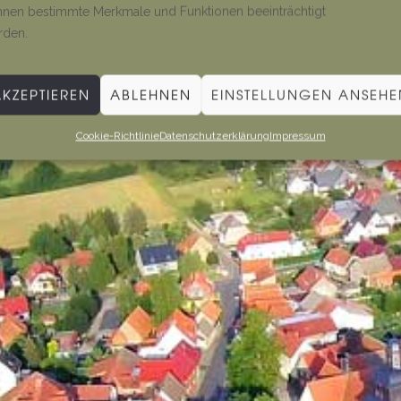
nen bestimmte Merkmale und Funktionen beeinträchtigt
rden.
AKZEPTIEREN
ABLEHNEN
EINSTELLUNGEN ANSEHE
Cookie-Richtlinie
Datenschutzerklärung
Impressum