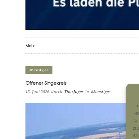
Mehr
#Sonstiges
Offener Singekreis
13. Juni 2026
durch
Tino Jäger
in
#Sonstiges
Um 
Kef
Ger
zus
Wen