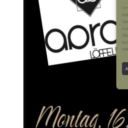
Um 
Kef
Ger
zus
Wen
kön
we