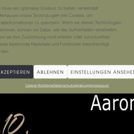
ihnen ein optimales Erlebnis zu bieten, verwendet
ferhausen.online Technologien wie Cookies, um
äteinformationen zu speichern. Wenn sie diesen Technologien
timmen, können wir Daten, wie das Surfverhalten verarbeiten.
n sie ihre Zustimmung nicht erteilen oder zurückziehen,
nen bestimmte Merkmale und Funktionen beeinträchtigt
rden.
AKZEPTIEREN
ABLEHNEN
EINSTELLUNGEN ANSEHE
Cookie-Richtlinie
Datenschutzerklärung
Impressum