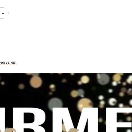
START
NEWS
KEFFERH
mesverein