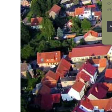
kön
we