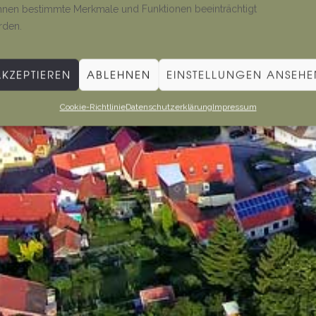
nen bestimmte Merkmale und Funktionen beeinträchtigt
rden.
AKZEPTIEREN
ABLEHNEN
EINSTELLUNGEN ANSEHE
Cookie-Richtlinie
Datenschutzerklärung
Impressum