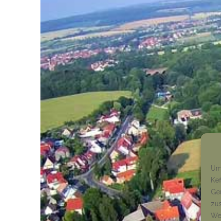
Um 
Kef
Ger
zus
Wen