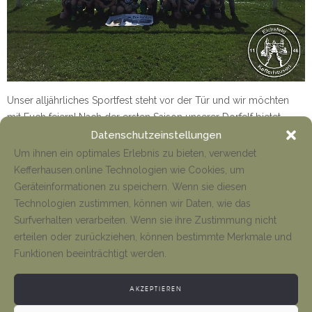
Unser alljährliches Sportfest steht vor der Tür und wir möchten
mit Euch feiern! Nach der ersten Saison unserer Dorfelf bietet
dieses Event einen Abschluss, als auch einen Startschuss für die
Datenschutzeinstellungen
Um ihnen ein optimales Erlebnis zu bieten, verwendet
Kefferhausen.online Technologien wie Cookies, um
Mehr
Geräteinformationen zu speichern. Wenn sie diesen
Technologien zustimmen, können wir Daten, wie das
Surfverhalten verarbeiten. Wenn sie ihre Zustimmung nicht
erteilen oder zurückziehen, können bestimmte Merkmale und
Funktionen beeinträchtigt werden.
AKZEPTIEREN