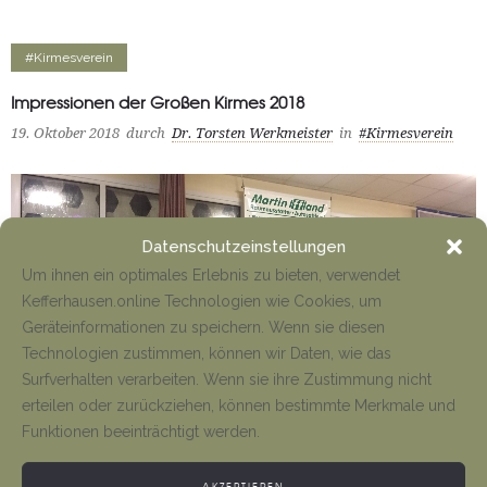
#Kirmesverein
Impressionen der Großen Kirmes 2018
19. Oktober 2018
durch
Dr. Torsten Werkmeister
in
#Kirmesverein
Datenschutzeinstellungen
Um ihnen ein optimales Erlebnis zu bieten, verwendet
Kefferhausen.online Technologien wie Cookies, um
Geräteinformationen zu speichern. Wenn sie diesen
Technologien zustimmen, können wir Daten, wie das
Surfverhalten verarbeiten. Wenn sie ihre Zustimmung nicht
erteilen oder zurückziehen, können bestimmte Merkmale und
Funktionen beeinträchtigt werden.
AKZEPTIEREN