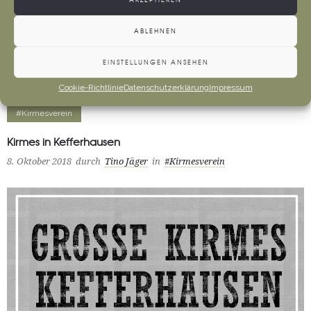
ABLEHNEN
Mehr
EINSTELLUNGEN ANSEHEN
Cookie-Richtlinie
Datenschutzerklärung
Impressum
#Kirmesverein
Kirmes in Kefferhausen
8. Oktober 2018
durch
Tino Jäger
in
#Kirmesverein