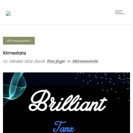
#Kirmesverein
Kirmestanz
12. Oktober 2024
durch
Tino Jäger
in
#Kirmesverein