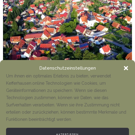
Datenschutzeinstellungen
Um ihnen ein optimales Erlebnis zu bieten, verwendet
Kefferhausen.online Technologien wie Cookies, um
Geräteinformationen zu speichern. Wenn sie diesen
Technologien zustimmen, können wir Daten, wie das
Mehr
Surfverhalten verarbeiten. Wenn sie ihre Zustimmung nicht
erteilen oder zurückziehen, können bestimmte Merkmale und
Funktionen beeinträchtigt werden.
#Jubilläum 2021
AKZEPTIEREN