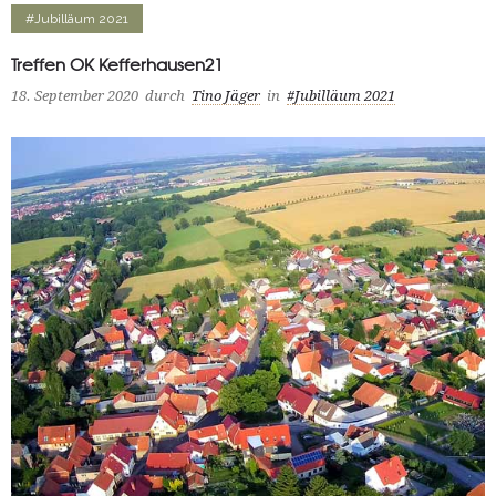
#Jubilläum 2021
Treffen OK Kefferhausen21
18. September 2020
durch
Tino Jäger
in
#Jubilläum 2021