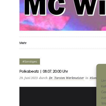
Mehr
#Sonstiges
Polkabeatz | 08.07. 20:00 Uhr
29. Juni 2023
durch
Dr. Torsten Werkmeister
in
#Sonstiges
Um 
Kef
Ger
zus
Wen