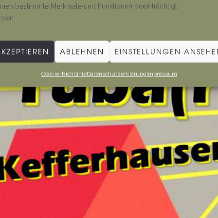
nen bestimmte Merkmale und Funktionen beeinträchtigt
rden.
AKZEPTIEREN
ABLEHNEN
EINSTELLUNGEN ANSEHE
Cookie-Richtlinie
Datenschutzerklärung
Impressum