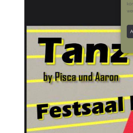
kön
we