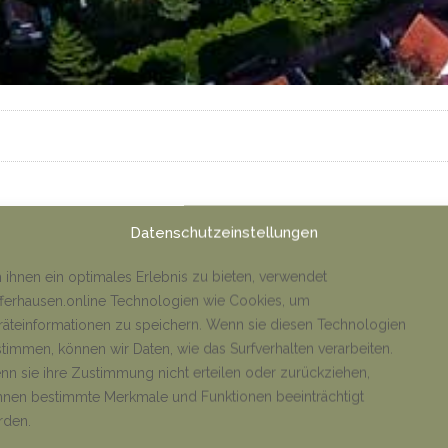
Datenschutzeinstellungen
ihnen ein optimales Erlebnis zu bieten, verwendet
ng
ferhausen.online Technologien wie Cookies, um
äteinformationen zu speichern. Wenn sie diesen Technologien
timmen, können wir Daten, wie das Surfverhalten verarbeiten.
n sie ihre Zustimmung nicht erteilen oder zurückziehen,
nen bestimmte Merkmale und Funktionen beeinträchtigt
rden.