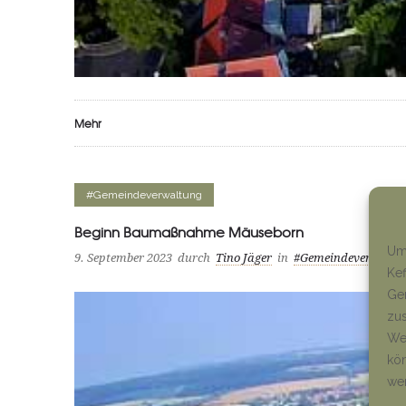
Mehr
#Gemeindeverwaltung
Beginn Baumaßnahme Mäuseborn
Um 
9. September 2023
durch
Tino Jäger
in
#Gemeindeverwaltu
Kef
Ger
zus
Wen
kön
we