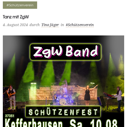
#Schützenverein
Tanz mit ZgW
4. August 2024
durch
Tino Jäger
in
#Schützenverein