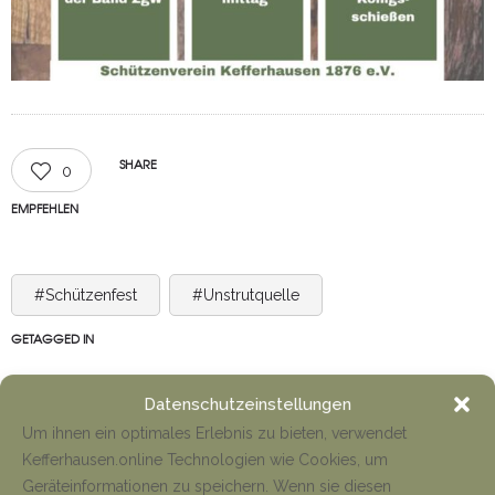
SHARE
0
EMPFEHLEN
#Schützenfest
#Unstrutquelle
GETAGGED IN
Datenschutzeinstellungen
Um ihnen ein optimales Erlebnis zu bieten, verwendet
Kefferhausen.online Technologien wie Cookies, um
Geräteinformationen zu speichern. Wenn sie diesen