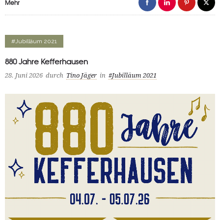
Mehr
#Jubilläum 2021
880 Jahre Kefferhausen
28. Juni 2026
durch
Tino Jäger
in
#Jubilläum 2021