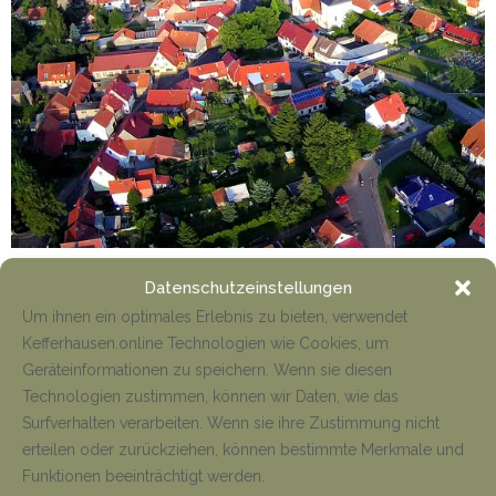
Entgegen aller anderslautenden Gerüchte schreiten die
Datenschutzeinstellungen
Planungen für unser neues Baugebiet weiter voran.
Um ihnen ein optimales Erlebnis zu bieten, verwendet
Zugegebenermaßen mahlen die Mühlen der Bürokratie hier sehr
Kefferhausen.online Technologien wie Cookies, um
langsam, allerdings hoffen wir, dass die letzten Hürden in
Geräteinformationen zu speichern. Wenn sie diesen
Technologien zustimmen, können wir Daten, wie das
Surfverhalten verarbeiten. Wenn sie ihre Zustimmung nicht
Mehr
erteilen oder zurückziehen, können bestimmte Merkmale und
Funktionen beeinträchtigt werden.