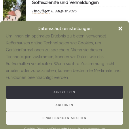
Gottesdienste und Vermeldungen
Tino Jäger
8. August 2026
Datenschutzeinstellungen
Anfahrt Cyriakuswallfahrt
Um ihnen ein optimales Erlebnis zu bieten, verwendet
Tino Jäger
1. August 2026
Kefferhausen.online Technologien wie Cookies, um
Geräteinformationen zu speichern. Wenn sie diesen
Technologien zustimmen, können wir Daten, wie das
Surfverhalten verarbeiten. Wenn sie ihre Zustimmung nicht
Neueröffnung Gaststätte
erteilen oder zurückziehen, können bestimmte Merkmale und
Tino Jäger
1. August 2026
Funktionen beeinträchtigt werden.
AKZEPTIEREN
ABLEHNEN
EINSTELLUNGEN ANSEHEN
Cookie-Richtlinie
Datenschutzerklärung
Impressum