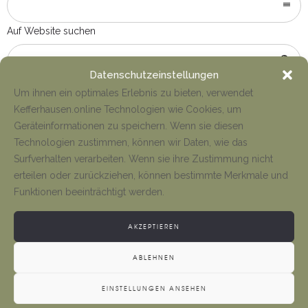
Auf Website suchen
Datenschutzeinstellungen
Um ihnen ein optimales Erlebnis zu bieten, verwendet
Kefferhausen.online Technologien wie Cookies, um
Geräteinformationen zu speichern. Wenn sie diesen
Technologien zustimmen, können wir Daten, wie das
Surfverhalten verarbeiten. Wenn sie ihre Zustimmung nicht
erteilen oder zurückziehen, können bestimmte Merkmale und
Funktionen beeinträchtigt werden.
WEITERE LINKS
AKZEPTIEREN
ABLEHNEN
Der Bürgermeister
EINSTELLUNGEN ANSEHEN
Kontakt