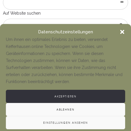
Auf Website suchen
Datenschutzeinstellungen
Um ihnen ein optimales Erlebnis zu bieten, verwendet
Kefferhausen.online Technologien wie Cookies, um
Geräteinformationen zu speichern. Wenn sie diesen
Technologien zustimmen, können wir Daten, wie das
Surfverhalten verarbeiten. Wenn sie ihre Zustimmung nicht
erteilen oder zurückziehen, können bestimmte Merkmale und
Funktionen beeinträchtigt werden.
WEITERE LINKS
AKZEPTIEREN
ABLEHNEN
Der Bürgermeister
EINSTELLUNGEN ANSEHEN
Kontakt