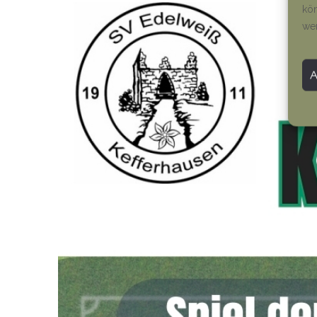
kön
we