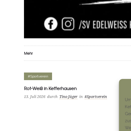
Mehr
#Sportverein
Rot-Weiß in Kefferhausen
13. Juli 2026
durch
Tino Jäger
in
#Sportverein
Um 
Kef
Ger
zus
Wen