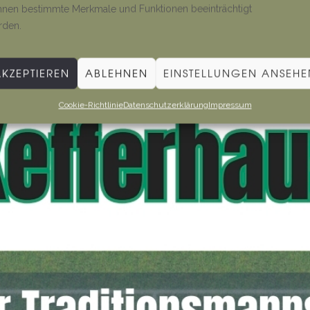
nen bestimmte Merkmale und Funktionen beeinträchtigt
rden.
AKZEPTIEREN
ABLEHNEN
EINSTELLUNGEN ANSEHE
Cookie-Richtlinie
Datenschutzerklärung
Impressum