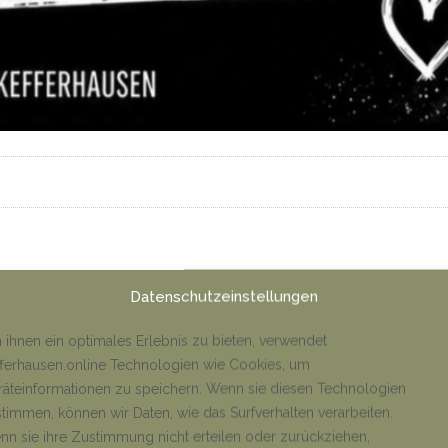
Datenschutzeinstellungen
ihnen ein optimales Erlebnis zu bieten, verwendet
ferhausen.online Technologien wie Cookies, um
äteinformationen zu speichern. Wenn sie diesen Technologien
timmen, können wir Daten, wie das Surfverhalten verarbeiten.
n sie ihre Zustimmung nicht erteilen oder zurückziehen,