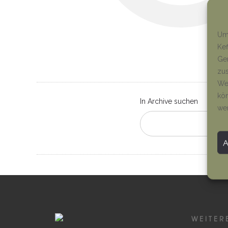
Um 
Kef
Ger
zus
Wen
kön
In Archive suchen
we
WEITER