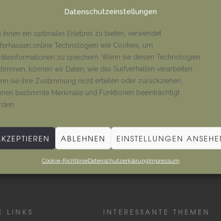
Datenschutzeinstellungen
ihnen ein optimales Erlebnis zu bieten, verwendet
ferhausen.online Technologien wie Cookies, um
äteinformationen zu speichern. Wenn sie diesen Technologien
timmen, können wir Daten, wie das Surfverhalten verarbeiten.
n sie ihre Zustimmung nicht erteilen oder zurückziehen,
nen bestimmte Merkmale und Funktionen beeinträchtigt
Auf Website suchen
rden.
AKZEPTIEREN
ABLEHNEN
EINSTELLUNGEN ANSEHE
Cookie-Richtlinie
Datenschutzerklärung
Impressum
E LINKS
INTERESSANTE THEMEN