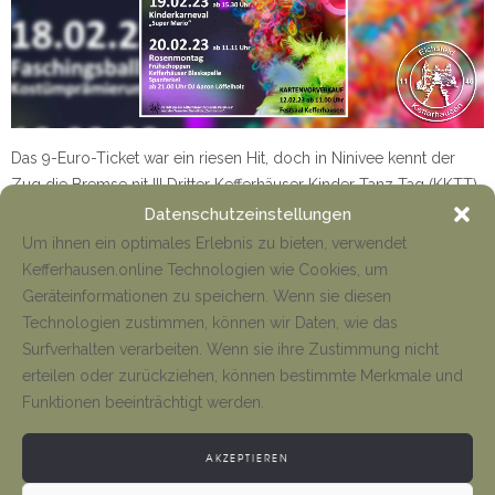
Das 9-Euro-Ticket war ein riesen Hit, doch in Ninivee kennt der
Zug die Bremse nit !!! Dritter Kefferhäuser Kinder Tanz Tag (KKTT)
am Sonntag 12.02.23, ab 11 Uhr lockerer Frühschoppen
Datenschutzeinstellungen
Um ihnen ein optimales Erlebnis zu bieten, verwendet
Kefferhausen.online Technologien wie Cookies, um
Mehr
Geräteinformationen zu speichern. Wenn sie diesen
Technologien zustimmen, können wir Daten, wie das
Surfverhalten verarbeiten. Wenn sie ihre Zustimmung nicht
erteilen oder zurückziehen, können bestimmte Merkmale und
Funktionen beeinträchtigt werden.
AKZEPTIEREN