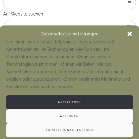
Auf Website suchen
Datenschutzeinstellungen
Um ihnen ein optimales Erlebnis zu bieten, verwendet
Kefferhausen.online Technologien wie Cookies, um
Geräteinformationen zu speichern. Wenn sie diesen
Technologien zustimmen, können wir Daten, wie das
Surfverhalten verarbeiten. Wenn sie ihre Zustimmung nicht
erteilen oder zurückziehen, können bestimmte Merkmale und
Funktionen beeinträchtigt werden.
WEITERE LINKS
AKZEPTIEREN
ABLEHNEN
Der Bürgermeister
EINSTELLUNGEN ANSEHEN
Kontakt