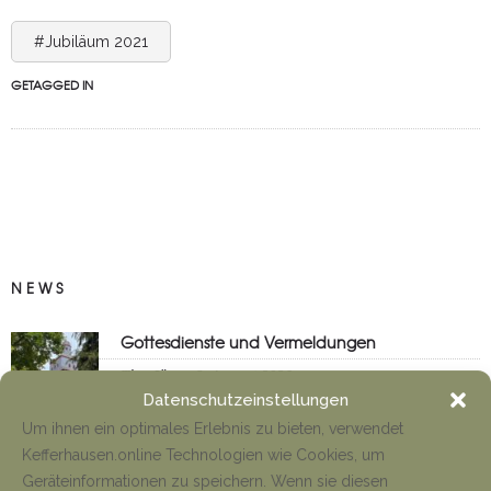
#Jubiläum 2021
GETAGGED IN
NEWS
Gottesdienste und Vermeldungen
Tino Jäger
8. August 2026
Datenschutzeinstellungen
Um ihnen ein optimales Erlebnis zu bieten, verwendet
Kefferhausen.online Technologien wie Cookies, um
Anfahrt Cyriakuswallfahrt
Geräteinformationen zu speichern. Wenn sie diesen