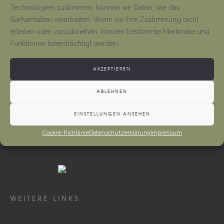
Tino Jäger
1. August 2026
Technologien zustimmen, können wir Daten, wie das
Surfverhalten verarbeiten. Wenn sie ihre Zustimmung nicht
erteilen oder zurückziehen, können bestimmte Merkmale und
Neueröffnung Gaststätte
Funktionen beeinträchtigt werden.
Tino Jäger
1. August 2026
AKZEPTIEREN
ABLEHNEN
EINSTELLUNGEN ANSEHEN
Cookie-Richtlinie
Datenschutzerklärung
Impressum
WEITERE LINKS