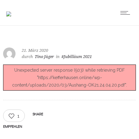
21. März 2020
durch
Tino Jäger
in
#Jubilläum 2021
Unexpected server response (503) while retrieving PDF
"https://kefferhausen.online/wp-
content/uploads/2020/03/Aushang-OK21.24.04.20.pdf".
SHARE
1
EMPFEHLEN