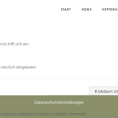
START
NEWS
KEFFERH
21 trifft sich am
zu herzlich eingeladen!
#Jubiläum 2
GETAG
Datenschutzeinstellungen
ihnen ein optimales Erlebnis zu bieten, verwendet