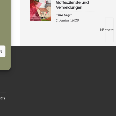
Gottesdienste und
Vermeldungen
Tino Jäger
1. August 2026
Nächste
N
sen