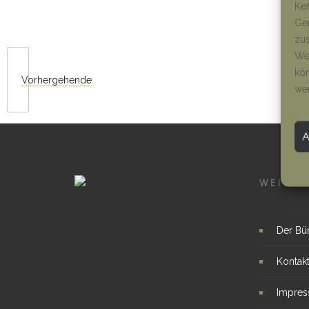
Kef
Ger
zus
Wen
kön
Vorhergehende
we
WEITER
Der Bü
Kontak
Impre