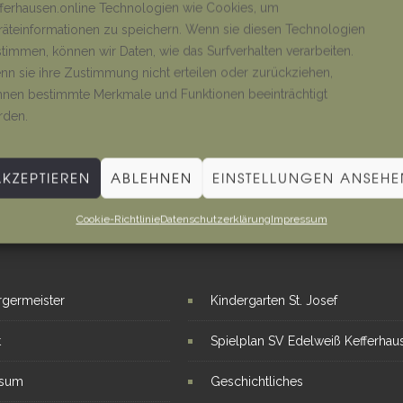
ferhausen.online Technologien wie Cookies, um
äteinformationen zu speichern. Wenn sie diesen Technologien
timmen, können wir Daten, wie das Surfverhalten verarbeiten.
n sie ihre Zustimmung nicht erteilen oder zurückziehen,
nen bestimmte Merkmale und Funktionen beeinträchtigt
rden.
AKZEPTIEREN
ABLEHNEN
EINSTELLUNGEN ANSEHE
Cookie-Richtlinie
Datenschutzerklärung
Impressum
E LINKS
INTERESSANTE THEMEN
rgermeister
Kindergarten St. Josef
t
Spielplan SV Edelweiß Kefferhau
ssum
Geschichtliches