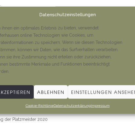
.
Datenschutzeinstellungen
ihnen ein optimales Erlebnis zu bieten, verwendet
ferhausen.online Technologien wie Cookies, um
äteinformationen zu speichern. Wenn sie diesen Technologien
timmen, können wir Daten, wie das Surfverhalten verarbeiten.
n sie ihre Zustimmung nicht erteilen oder zurückziehen,
stärksten vertretene Personengruppe in einheitlicher
nen bestimmte Merkmale und Funktionen beeinträchtigt
rden.
AKZEPTIEREN
ABLEHNEN
EINSTELLUNGEN ANSEHE
Cookie-Richtlinie
Datenschutzerklärung
Impressum
ng der Platzmeister 2020