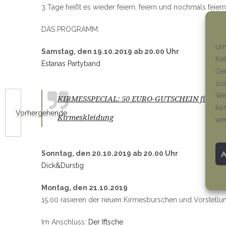
3 Tage heißt es wieder feiern, feiern und nochmals feiern
DAS PROGRAMM:
Um 
Samstag, den 19.10.2019 ab 20.00 Uhr
Kef
Estanas Partyband
Ger
zus
Wen
KIRMESSPECIAL: 50 EURO-GUTSCHEIN für die am 
kön
Vorhergehende
Kirmeskleidung
we
Sonntag, den 20.10.2019 ab 20.00 Uhr
Dick&Durstig
Montag, den 21.10.2019
15.00 rasieren der neuen Kirmesburschen und Vorstellu
Im Anschluss:
Der Iftsche