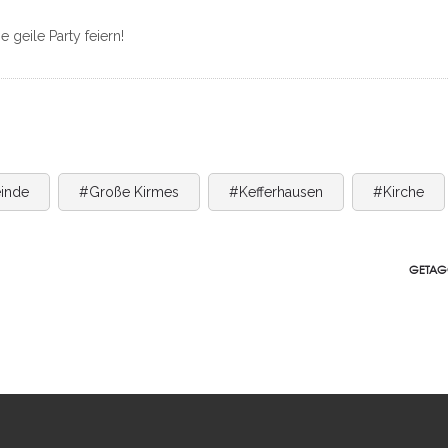
 geile Party feiern!
inde
#Große Kirmes
#Kefferhausen
#Kirche
GETAG