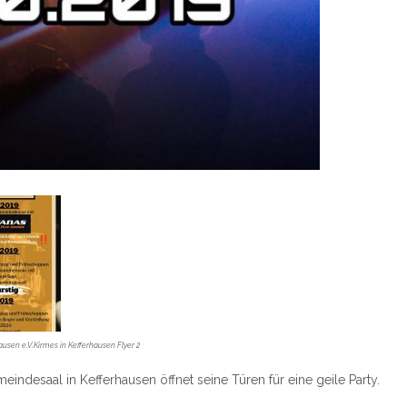
usen e.V.‎Kirmes in Kefferhausen Flyer 2
indesaal in Kefferhausen öffnet seine Türen für eine geile Party.