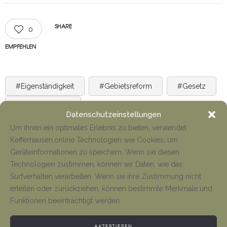
SHARE
0
EMPFEHLEN
#Eigenständigkeit
#Gebietsreform
#Gesetz
#Landgemeinde
Datenschutzeinstellungen
GETAGGED IN
Um ihnen ein optimales Erlebnis zu bieten, verwendet
Kefferhausen.online Technologien wie Cookies, um
Geräteinformationen zu speichern. Wenn sie diesen
Technologien zustimmen, können wir Daten, wie das
Surfverhalten verarbeiten. Wenn sie ihre Zustimmung nicht
erteilen oder zurückziehen, können bestimmte Merkmale und
Funktionen beeinträchtigt werden.
NEWS
AKZEPTIEREN