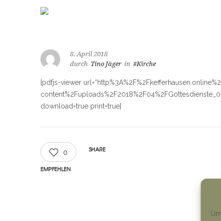
8. April 2018
durch
Tino Jäger
in
#Kirche
[pdfjs-viewer url=“http%3A%2F%2Fkefferhausen.online%
content%2Fuploads%2F2018%2F04%2FGottesdienste_08.0
download=true print=true]
SHARE
0
EMPFEHLEN
Um 