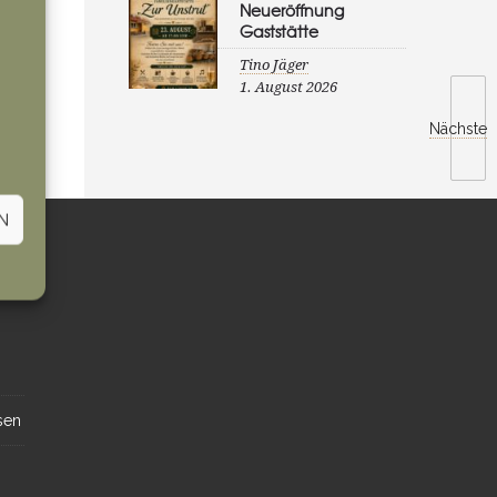
Neueröffnung
Gaststätte
Tino Jäger
1. August 2026
Nächste
N
sen