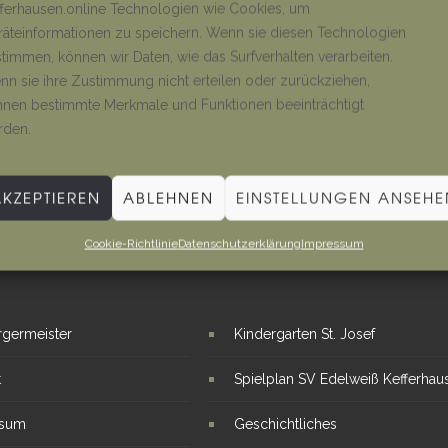
ferhausen.online Technologien wie Cookies, um
äteinformationen zu speichern. Wenn sie diesen Technologien
timmen, können wir Daten, wie das Surfverhalten verarbeiten.
n sie ihre Zustimmung nicht erteilen oder zurückziehen,
nen bestimmte Merkmale und Funktionen beeinträchtigt
rden.
AKZEPTIEREN
ABLEHNEN
EINSTELLUNGEN ANSEHE
Cookie-Richtlinie
Datenschutzerklärung
Impressum
E LINKS
INTERESSANTE THEMEN
rgermeister
Kindergarten St. Josef
t
Spielplan SV Edelweiß Kefferhau
ssum
Geschichtliches