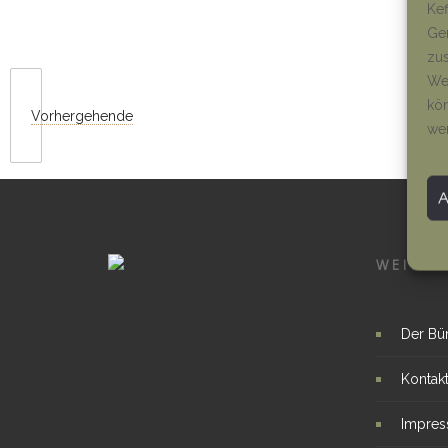
Kef
Ger
zus
Wen
kön
Vorhergehende
we
WEITER
Der Bü
Kontak
Impre