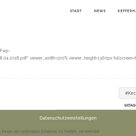
START
NEWS
KEFFERH
2Fwp-
4.2018.pdf“ viewer_width=100% viewer_height=1360px fullscreen=t
#Kir
GETAG
Datenschutzeinstellungen
ihnen ein optimales Erlebnis zu bieten, verwendet