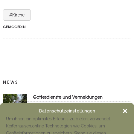
#Kirche
GETAGGED IN
NEWS
Gottesdienste und Vermeldungen
Tino Jäger
8. August 2026
Datenschutzeinstellungen
Um ihnen ein optimales Erlebnis zu bieten, verwendet
Kefferhausen.online Technologien wie Cookies, um
Anfahrt Cyriakuswallfahrt
Geräteinformationen zu speichern. Wenn sie diesen