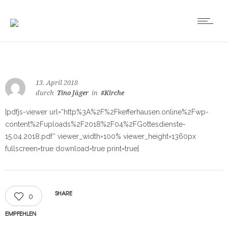
13. April 2018
durch
Tino Jäger
in
#Kirche
[pdfjs-viewer url=“http%3A%2F%2Fkefferhausen.online%2Fwp-
content%2Fuploads%2F2018%2F04%2FGottesdienste-
15.04.2018.pdf“ viewer_width=100% viewer_height=1360px
fullscreen=true download=true print=true]
SHARE
0
EMPFEHLEN