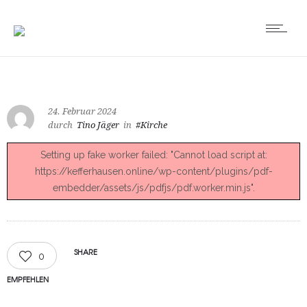
24. Februar 2024
durch
Tino Jäger
in
#Kirche
Setting up fake worker failed: "Cannot load script at:
https://kefferhausen.online/wp-content/plugins/pdf-
embedder/assets/js/pdfjs/pdf.worker.min.js".
SHARE
0
EMPFEHLEN