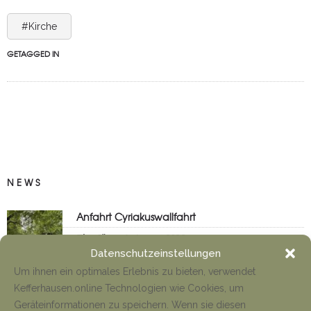
#Kirche
GETAGGED IN
NEWS
Anfahrt Cyriakuswallfahrt
Tino Jäger
1. August 2026
Datenschutzeinstellungen
Um ihnen ein optimales Erlebnis zu bieten, verwendet
Kefferhausen.online Technologien wie Cookies, um
Neueröffnung Gaststätte
Geräteinformationen zu speichern. Wenn sie diesen