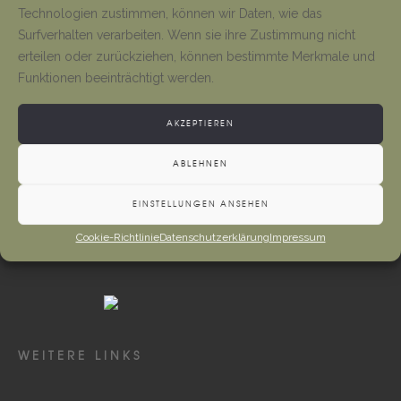
Tino Jäger
1. August 2026
Technologien zustimmen, können wir Daten, wie das
Surfverhalten verarbeiten. Wenn sie ihre Zustimmung nicht
erteilen oder zurückziehen, können bestimmte Merkmale und
Gottesdienste und Vermeldungen
Funktionen beeinträchtigt werden.
Tino Jäger
1. August 2026
AKZEPTIEREN
ABLEHNEN
EINSTELLUNGEN ANSEHEN
Cookie-Richtlinie
Datenschutzerklärung
Impressum
WEITERE LINKS