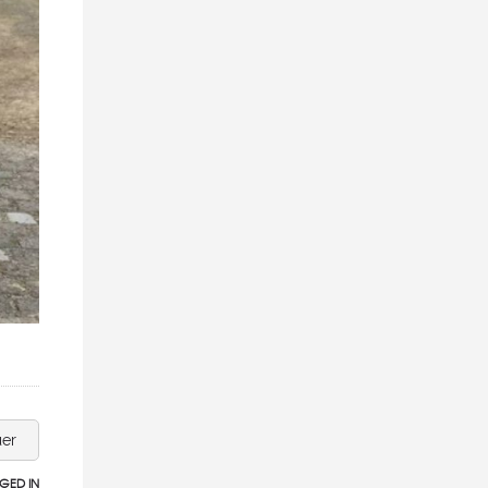
uer
GED IN