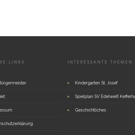
RE LINKS
INTERESSANTE THEMEN
Bürgermeister
Kindergarten St. Josef
akt
Spielplan SV Edelweiß Kefferh
ressum
Geschichtliches
nschutzerklärung