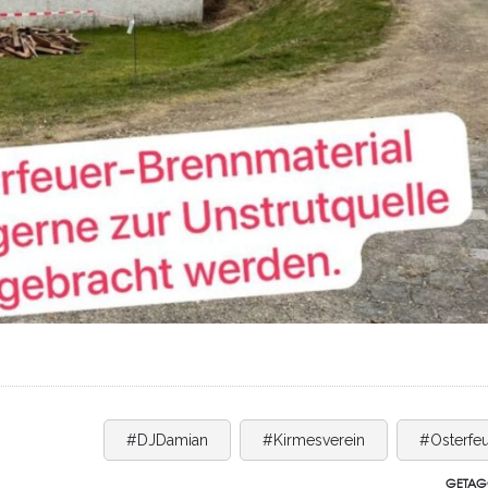
#DJDamian
#Kirmesverein
#Osterfe
GETAG