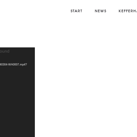
START
NEWS
KEFFERH
found
20240304-WA0007.mp4?