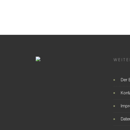
WEITE
Der 
Kont
Imp
Date