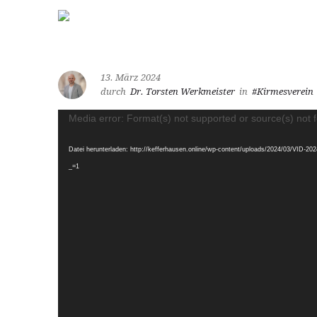
13. März 2024
durch
Dr. Torsten Werkmeister
in
#Kirmesverein
Video-
Media error: Format(s) not supported or source(s) not 
Player
Datei herunterladen: http://kefferhausen.online/wp-content/uploads/2024/03/VID-
_=1