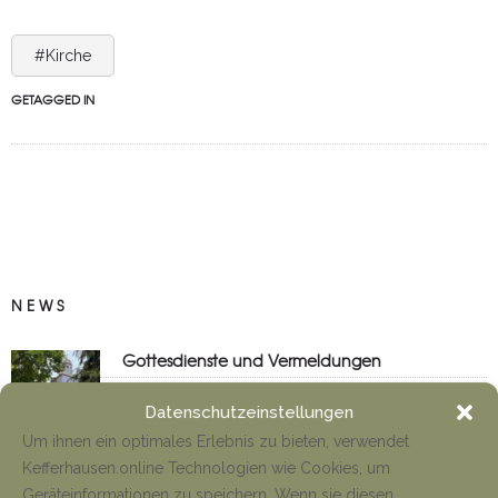
#Kirche
GETAGGED IN
NEWS
Gottesdienste und Vermeldungen
Tino Jäger
8. August 2026
Datenschutzeinstellungen
Um ihnen ein optimales Erlebnis zu bieten, verwendet
Kefferhausen.online Technologien wie Cookies, um
Anfahrt Cyriakuswallfahrt
Geräteinformationen zu speichern. Wenn sie diesen