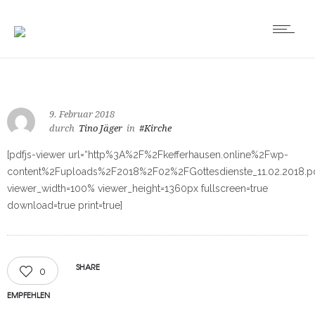
9. Februar 2018
durch
Tino Jäger
in
#Kirche
[pdfjs-viewer url=“http%3A%2F%2Fkefferhausen.online%2Fwp-
content%2Fuploads%2F2018%2F02%2FGottesdienste_11.02.2018.p
viewer_width=100% viewer_height=1360px fullscreen=true
download=true print=true]
SHARE
0
EMPFEHLEN