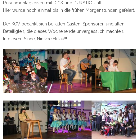
Rosenmontagsdisco mit DICK und DURSTIG statt.
Hier wurde noch einmal bis in die frühen Morgenstunden gefeiert.
Der KCV bedankt sich bei allen Gästen, Sponsoren und allen
Beteiligten, die dieses Wochenende unvergesslich machten.
In diesem Sinne, Ninivee Helau!!!