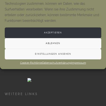
Tino Jäger
1. August 2026
Technologien zustimmen, können wir Daten, wie das
Surfverhalten verarbeiten. Wenn sie ihre Zustimmung nicht
erteilen oder zurückziehen, können bestimmte Merkmale und
Gottesdienste und Vermeldungen
Funktionen beeinträchtigt werden.
Tino Jäger
1. August 2026
AKZEPTIEREN
ABLEHNEN
EINSTELLUNGEN ANSEHEN
Cookie-Richtlinie
Datenschutzerklärung
Impressum
WEITERE LINKS