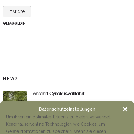
#Kirche
GETAGGED IN
NEWS
Anfahrt Cyriakuswallfahrt
Tino Jäger
1. August 2026
Datenschutzeinstellungen
Um ihnen ein optimales Erlebnis zu bieten, verwendet
Kefferhausen.online Technologien wie Cookies, um
Neueröffnung Gaststätte
Geräteinformationen zu speichern. Wenn sie diesen