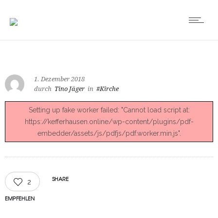
1. Dezember 2018
durch
Tino Jäger
in
#Kirche
Setting up fake worker failed: "Cannot load script at:
https://kefferhausen.online/wp-content/plugins/pdf-
embedder/assets/js/pdfjs/pdf.worker.min.js".
SHARE
2
EMPFEHLEN