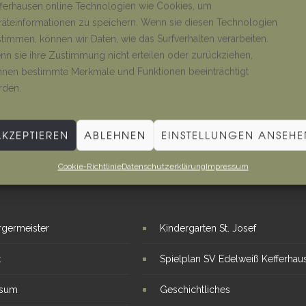
ferhausen.online Technologien wie Cookies, um
äteinformationen zu speichern. Wenn sie diesen Technologien
timmen, können wir Daten, wie das Surfverhalten verarbeiten.
n sie ihre Zustimmung nicht erteilen oder zurückziehen,
nen bestimmte Merkmale und Funktionen beeinträchtigt
rden.
AKZEPTIEREN
ABLEHNEN
EINSTELLUNGEN ANSEHE
Cookie-Richtlinie
Datenschutzerklärung
Impressum
E LINKS
INTERESSANTE THEMEN
rgermeister
Kindergarten St. Josef
t
Spielplan SV Edelweiß Kefferhau
ssum
Geschichtliches