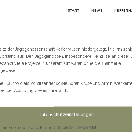
START
NEWS
KEFFERH
rsitz der Jagdgenossenschaft Kefferhausen niedergelegt. Mit ihm sch
orstand aus. Den Jagdgenossen, insbesondere Heinz, sei an dieser S
edankt! Viele Projekte in unserem Ort wären ohne die finanzielle
 gewesen.
el Kaufhold als Vorsitzender sowie Sören Kruse und Armin Wenkem
bei der Ausübung dieses Ehrenamts!
Datenschutzeinstellungen
#Vorsta
ihnen ein optimales Erlebnis zu bieten, verwendet
GETAG