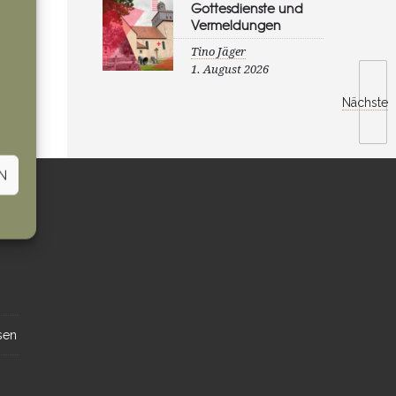
Gottesdienste und
Vermeldungen
Tino Jäger
1. August 2026
Nächste
N
sen