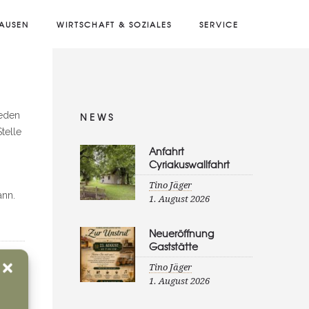
AUSEN
WIRTSCHAFT & SOZIALES
SERVICE
ieden
NEWS
telle
Anfahrt
Cyriakuswallfahrt
Tino Jäger
ann.
1. August 2026
Neueröffnung
Gaststätte
Tino Jäger
nd
1. August 2026
GED IN