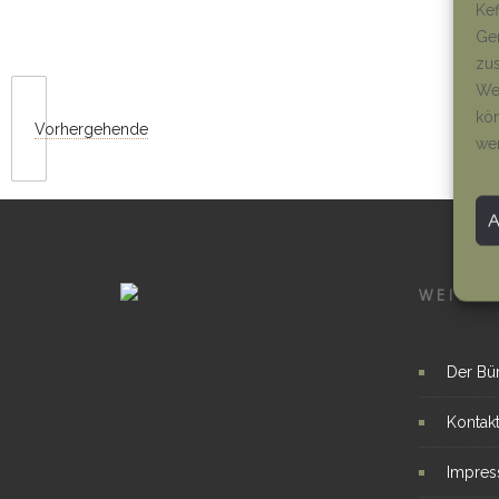
Kef
Ger
zus
Wen
kön
Vorhergehende
we
WEITER
Der Bü
Kontak
Impre