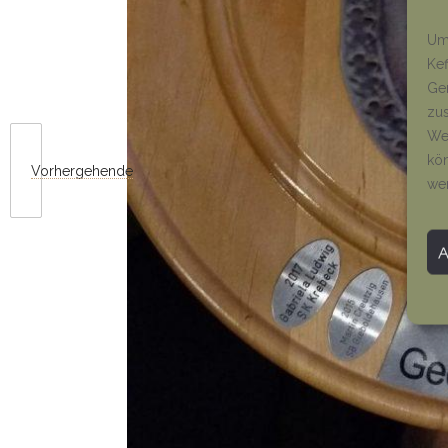
Um 
Kef
Ger
zus
Wen
kön
Vorhergehende
we