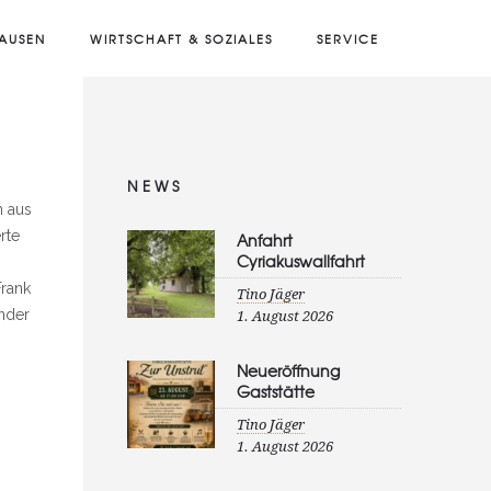
AUSEN
WIRTSCHAFT & SOZIALES
SERVICE
NEWS
n aus
rte
Anfahrt
Cyriakuswallfahrt
Frank
Tino Jäger
nder
1. August 2026
Neueröffnung
Gaststätte
Tino Jäger
1. August 2026