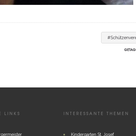
#Schützenver
GETAG
E LINKS
INTERESSANTE THEMEN
rgermeister
Kindergarten St. Josef