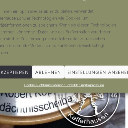
ihnen ein optimales Erlebnis zu bieten, verwendet
ferhausen.online Technologien wie Cookies, um
äteinformationen zu speichern. Wenn sie diesen Technologien
timmen, können wir Daten, wie das Surfverhalten verarbeiten.
n sie ihre Zustimmung nicht erteilen oder zurückziehen,
nen bestimmte Merkmale und Funktionen beeinträchtigt
rden.
AKZEPTIEREN
ABLEHNEN
EINSTELLUNGEN ANSEHE
Cookie-Richtlinie
Datenschutzerklärung
Impressum