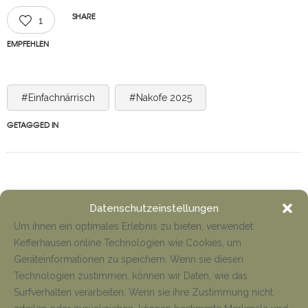
SHARE
1
EMPFEHLEN
#Einfachnärrisch
#Nakofe 2025
GETAGGED IN
Datenschutzeinstellungen
Um ihnen ein optimales Erlebnis zu bieten, verwendet
Kefferhausen.online Technologien wie Cookies, um
NEWS
Geräteinformationen zu speichern. Wenn sie diesen
Technologien zustimmen, können wir Daten, wie das
Anfahrt Cyriakuswallfahrt
Surfverhalten verarbeiten. Wenn sie ihre Zustimmung nicht
Tino Jäger
1. August 2026