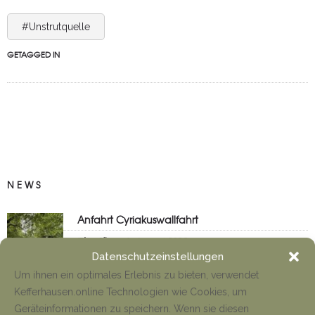
#Unstrutquelle
GETAGGED IN
NEWS
Anfahrt Cyriakuswallfahrt
Tino Jäger
1. August 2026
Datenschutzeinstellungen
Um ihnen ein optimales Erlebnis zu bieten, verwendet
Kefferhausen.online Technologien wie Cookies, um
Neueröffnung Gaststätte
Geräteinformationen zu speichern. Wenn sie diesen