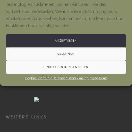
Tino Jäger
1. August 2026
Technologien zustimmen, können wir Daten, wie das
Surfverhalten verarbeiten. Wenn sie ihre Zustimmung nicht
erteilen oder zurückziehen, können bestimmte Merkmale und
Gottesdienste und Vermeldungen
Funktionen beeinträchtigt werden.
Tino Jäger
1. August 2026
AKZEPTIEREN
ABLEHNEN
EINSTELLUNGEN ANSEHEN
Cookie-Richtlinie
Datenschutzerklärung
Impressum
WEITERE LINKS