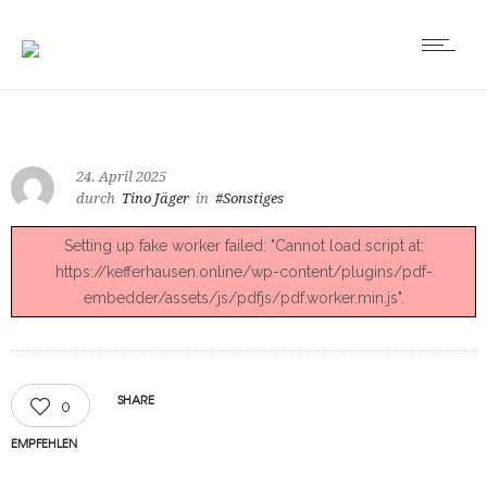
24. April 2025
durch
Tino Jäger
in
#Sonstiges
Setting up fake worker failed: "Cannot load script at:
https://kefferhausen.online/wp-content/plugins/pdf-
embedder/assets/js/pdfjs/pdf.worker.min.js".
SHARE
0
EMPFEHLEN