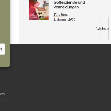
Gottesdienste und
Vermeldungen
Tino Jäger
1. August 2026
Nächste
N
sen