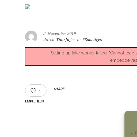
5. November 2019
durch
Tino Jäger
in
#Sonstiges
Setting up fake worker failed: "Cannot load
embedder/asse
SHARE
1
EMPFEHLEN
Um 