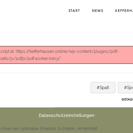
START
NEWS
KEFFERH
 script at: https://kefferhausen.online/wp-content/plugins/pdf-
ts/js/pdfjs/pdf.worker.min.js".
#Spaß
#Spo
GETAG
Datenschutzeinstellungen
ihnen ein optimales Erlebnis zu bieten, verwendet