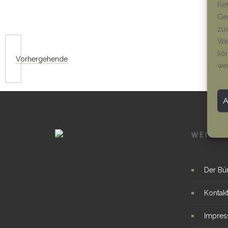
Kef
Ger
zus
Wen
kön
Vorhergehende
we
WEITER
Der Bü
Kontak
Impre