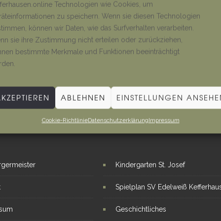
ferhausen.online Technologien wie Cookies, um
äteinformationen zu speichern. Wenn sie diesen Technologien
timmen, können wir Daten, wie das Surfverhalten verarbeiten.
n sie ihre Zustimmung nicht erteilen oder zurückziehen,
nen bestimmte Merkmale und Funktionen beeinträchtigt
rden.
AKZEPTIEREN
ABLEHNEN
EINSTELLUNGEN ANSEHE
Cookie-Richtlinie
Datenschutzerklärung
Impressum
E LINKS
INTERESSANTE THEMEN
rgermeister
Kindergarten St. Josef
t
Spielplan SV Edelweiß Kefferhau
ssum
Geschichtliches