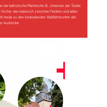
e die katholische Pfarrkirche St. Johannes der Täufer,
 Kirche, die malerisch zwischen Feldern und alten
hlt heute zu den bedeutenden Wallfahrtsorten der
er Ausblicke.