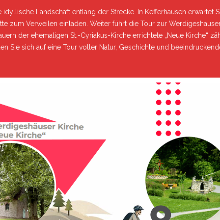
 idyllische Landschaft entlang der Strecke. In Kefferhausen erwartet Si
tte zum Verweilen einladen. Weiter führt die Tour zur Werdigeshäuser
uern der ehemaligen St.-Cyriakus-Kirche errichtete „Neue Kirche“ zä
en Sie sich auf eine Tour voller Natur, Geschichte und beeindruckend