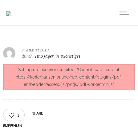
7. August 2019
durch
Tino Jäger
in
#Sonstiges
Setting up fake worker failed: "Cannot load script at:
https://kefferhausen.online/wp-content/plugins/pdf-
embedder/assets/js/pdfjs/pdf.worker.min.js".
SHARE
1
EMPFEHLEN