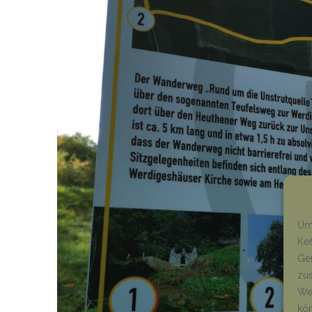
Um 
Kef
Ger
zus
Wen
kön