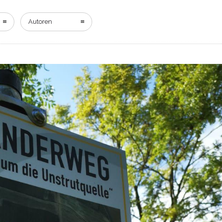
START
NEWS
KEFFERH
Autoren