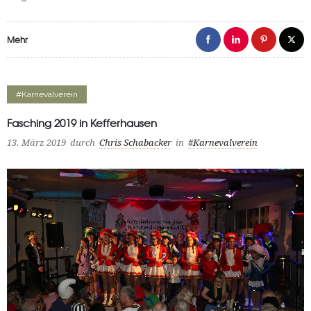
Mehr
#Karnevalverein
Fasching 2019 in Kefferhausen
13. März 2019
durch
Chris Schabacker
in
#Karnevalverein