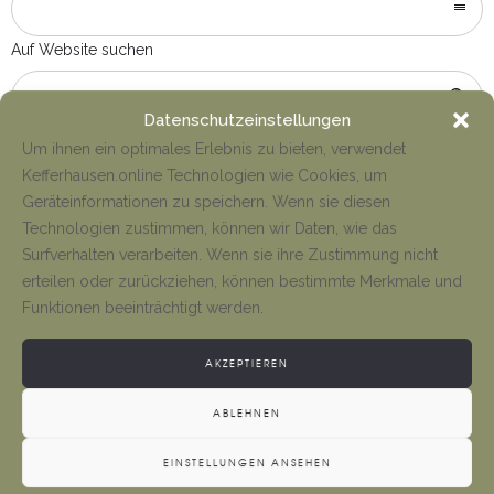
Auf Website suchen
Datenschutzeinstellungen
Um ihnen ein optimales Erlebnis zu bieten, verwendet
Kefferhausen.online Technologien wie Cookies, um
Geräteinformationen zu speichern. Wenn sie diesen
Technologien zustimmen, können wir Daten, wie das
Surfverhalten verarbeiten. Wenn sie ihre Zustimmung nicht
erteilen oder zurückziehen, können bestimmte Merkmale und
Funktionen beeinträchtigt werden.
WEITERE LINKS
AKZEPTIEREN
ABLEHNEN
Der Bürgermeister
EINSTELLUNGEN ANSEHEN
Kontakt